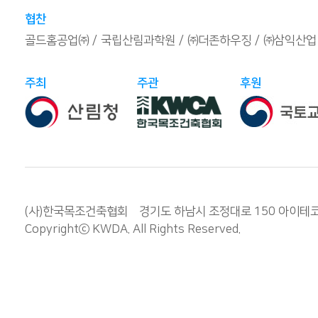
협찬
골드홈공업㈜
국립산림과학원
㈜더존하우징
㈜삼익산업
주최
주관
후원
(사)한국목조건축협회 경기도 하남시 조정대로 150 아이테코 오렌
Copyrightⓒ
KWDA
. All Rights Reserved.