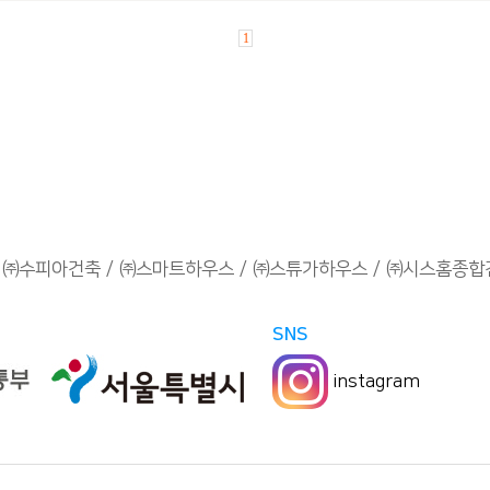
1
㈜수피아건축
㈜스마트하우스
㈜스튜가하우스
㈜시스홈종합
SNS
instagram