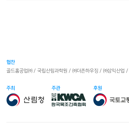
협찬
골드홈공업㈜
국립산림과학원
㈜더존하우징
㈜삼익산업
주최
주관
후원