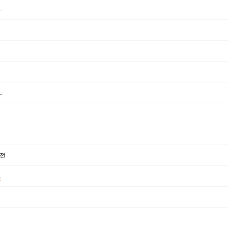
.
.
..
.