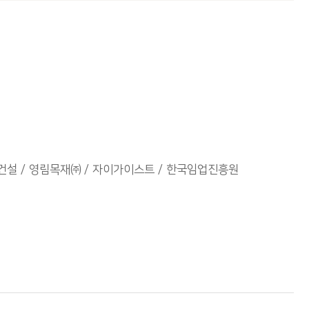
건설
영림목재㈜
자이가이스트
한국임업진흥원