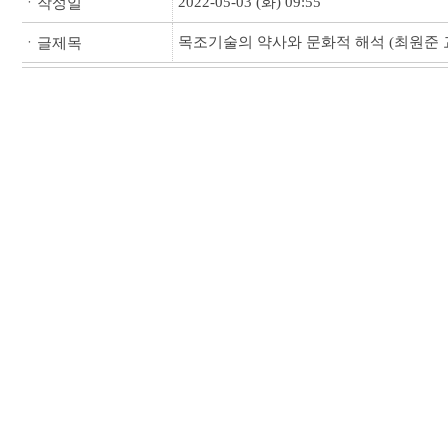
2022-05-03 (화) 09:55
ㆍ작성일
목조기술의 약사와 문화적 해석 (최원준 
ㆍ글제목