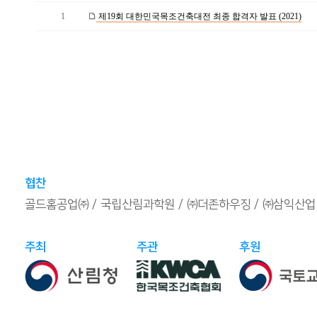
1
제19회 대한민국목조건축대전 최종 합격자 발표 (2021)
협찬
골드홈공업㈜
국립산림과학원
㈜더존하우징
㈜삼익산업
주최
주관
후원