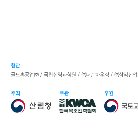
협찬
골드홈공업㈜
국립산림과학원
㈜더존하우징
㈜삼익산업
주최
주관
후원