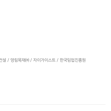
건설
영림목재㈜
자이가이스트
한국임업진흥원