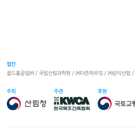
협찬
골드홈공업㈜
국립산림과학원
㈜더존하우징
㈜삼익산업
주최
주관
후원