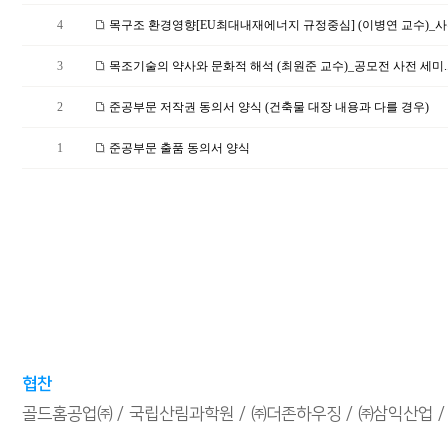
4
목구조 환경영향[EU최대내재에너지 규정중심] (이병연 교수)_사전
3
목조기술의 약사와 문화적 해석 (최원준 교수)_공모전 사전 세미.
2
준공부문 저작권 동의서 양식 (건축물 대장 내용과 다를 경우)
1
준공부문 출품 동의서 양식
협찬
골드홈공업㈜
국립산림과학원
㈜더존하우징
㈜삼익산업