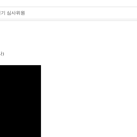
철기 심사위원
사)